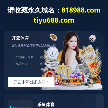
乐动体育
网站乐动体育
乐动体育-乐动ledong(中国)
公司简介
发展历程
技术创新
企业宣传片
社会责任
产品介绍
乐动体育-乐动ledong(中国)
触显产业
应用终端产业
产品
应用展示
投资者关系
新闻资讯
加入我们
招贤纳士
员工福利
全球产业布局

网站乐动体育