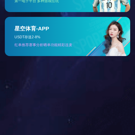
显示模组
触显一体化
互联网差异化产品
平板电脑
SMT贴片
智能穿戴产品