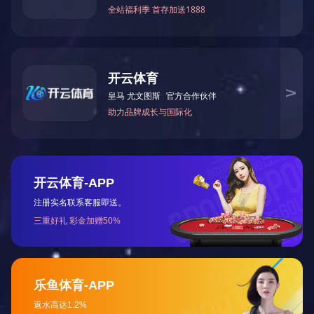
查看更多+
应用终端产业
APPLICATION TERMINAL LNDUSTRY
我们融合柔性与服务型制造，专注AI与智能终端产品，拓展
自研无人机，提供一体化解决方案。
查看更多+
我们的产品
查看更多 +
光学产品
触显产品
应用终端产业
光学部品