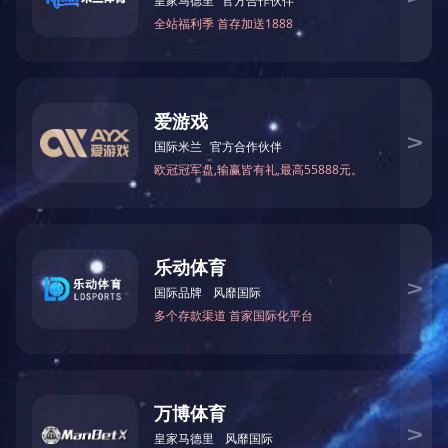
车载产品


查看详情
车载光学镜头、模组
查看详情
Details
查看详情
PGU
查看详情
Details
查看详情
车载雷达
查看详情
Details
上一页
1
下一页
发展历程