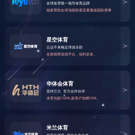
示
投资者关系
新闻资讯
加入我们

招贤纳士
员工福利
全球产业布局

搜索


产品中心
当前位置：
乐动体育
-
产品介绍
-
乐动体育-乐动ledong(中国)
-
车载产品